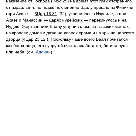
наказание от Господа (
·Чис.
25) на время этот грех отстранило
от израильтян, но позже поклонение Ваалу пришло из Финикии
(при Ахаве —
3Цар.16:31
-32), укрепилось в Израиле, а при
Ахазе и Манассии — царях иудейских — перекинулось и на
Иудею. Жертвенники Ваалу устраивались на высоких местах,
на кровлях домов и даже на дворах храма и на крыше царского
дворца (
4Цар.23:12
). Поскольку чаще всего Ваал почитался
как бог солнца, его супругой считалась Астарта, богиня луны
или неба; (
см.
Адонаи
)