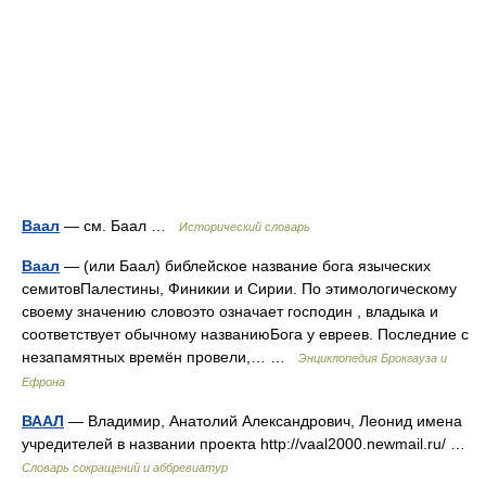
Ваал
— см. Баал …
Исторический словарь
Ваал
— (или Баал) библейское название бога языческих
семитовПалестины, Финикии и Сирии. По этимологическому
своему значению словоэто означает господин , владыка и
соответствует обычному названиюБога у евреев. Последние с
незапамятных времён провели,… …
Энциклопедия Брокгауза и
Ефрона
ВААЛ
— Владимир, Анатолий Александрович, Леонид имена
учредителей в названии проекта http://vaal2000.newmail.ru/​ …
Словарь сокращений и аббревиатур