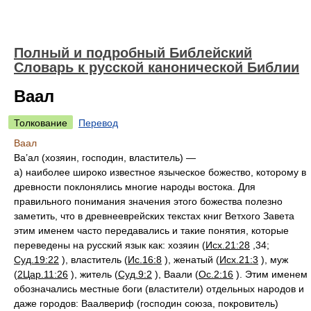
Полный и подробный Библейский
Словарь к русской канонической Библии
Ваал
Толкование
Перевод
Ваал
Ва’ал (хозяин, господин, властитель) —
а) наиболее широко известное языческое божество, которому в
древности поклонялись многие народы востока. Для
правильного понимания значения этого божества полезно
заметить, что в древнееврейских текстах книг Ветхого Завета
этим именем часто передавались и такие понятия, которые
переведены на русский язык как: хозяин (
Исх.21:28
,34;
Суд.19:22
), властитель (
Ис.16:8
), женатый (
Исх.21:3
), муж
(
2Цар.11:26
), житель (
Суд.9:2
), Ваали (
Ос.2:16
). Этим именем
обозначались местные боги (властители) отдельных народов и
даже городов: Ваалвериф (господин союза, покровитель)