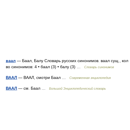
ваал
— Баал, Балу Словарь русских синонимов. ваал сущ., кол
во синонимов: 4 • баал (3) • балу (3) …
Словарь синонимов
ВААЛ
— ВААЛ, смотри Баал …
Современная энциклопедия
ВААЛ
— см. Баал …
Большой Энциклопедический словарь