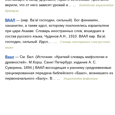
верили, что от него зависят урожай и… …
Библейская энциклопедия
Брокгауза
ВААЛ
— (евр. Ba’al господин, сильный). Бог финикиян,
хананитян, а также идол, которому поклонялись израильтяне
при царе Ахааве. Словарь иностранных слов, вошедших в
состав русского языка. Чудинов А.Н., 1910. ВААЛ евр. Ba’al,
господин, сильный. Идол,… …
Словарь иностранных слов русского
языка
Ваал
— См. Бел. (Источник: «Краткий словарь мифологии и
древностей». М.Корш. Санкт Петербург, издание А. С.
Суворина, 1894.) ВААЛ восходящая к раннему средневековью
грецизированная передача библейского «Баал», возникшего из
первоначального «Балу». В… …
Энциклопедия мифологии