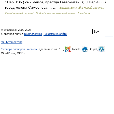
1Пар.9:36 ) сын Иеила, праотца Гаваонитян; в) (1Пар.4:33 )
город колена Симеонова,… …
Библия. Ветхий и Новый заветы.
Синодальный перевод. Библейская энциклопедия арх. Никифора.
© Академик, 2000-2026
18+
Обратная связь:
Техподдержка
,
Реклама на сайте
👣 Путешествия
Экспорт словарей на сайты
, сделанные на PHP,
Joomla,
Drupal,
WordPress, MODx.