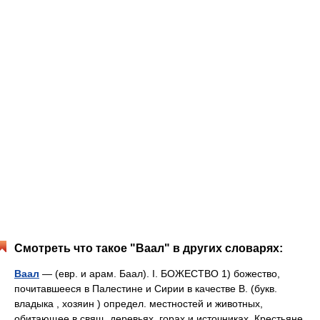
Смотреть что такое "Ваал" в других словарях:
Ваал
— (евр. и арам. Баал). I. БОЖЕСТВО 1) божество,
почитавшееся в Палестине и Сирии в качестве В. (букв.
владыка , хозяин ) определ. местностей и животных,
обитающее в свящ. деревьях, горах и источниках. Крестьяне