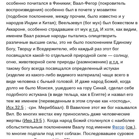
особенно почитался в Финикии; Ваал-Фегор (покровитель
воспроизведения) особенно был в почете у моавитян
(подобное поклонение, между прочим, было известно и у
народов Индии и Китая); Веельзевул (бог мух) был божеством в
Аккароне, особенно страдавшем от мух
и т.д.
И хотя, как видим,
именем Ваал разные народы пытались олицетворить
различные высшие силы, это не было поклонением Единому
Богу, Творцу и Вседержителю, ибо каждый раз этот бог
посвящался какой-то отдельной природной силе — солнцу,
огню, животворной силе природы (размножению)
и т.д.
и
такому богу всегда посвящался определенный истукан
(изделие из какого-либо видимого материала) чаще всего в
виде человека с бычьей головой. И даже народ Божий, когда
долго не было Моисея, ушедшего на гору Синай, сделал себе
подобного истукана (в виде тельца, как в Египте) и назвал его
тем же именем (переведенным в этом случае как «господь»,
Исх.32:5
;
·срн.
Мериббаал). В Вавилоне этот же бог назывался
Вил. Во многих местах ему приносились даже человеческие
жертвы (
Иер.19:5
). Когда народ Божий столкнулся с наиболее
обольстительным поклонением Ваалу под именем
Фегор
(
см.
),
то многие подпали под этот соблазн. Последовавшее суровое