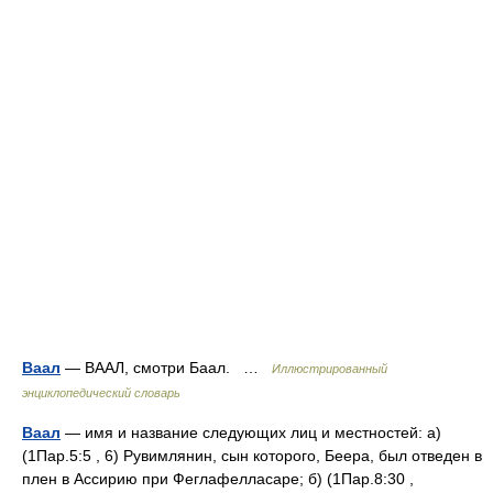
Ваал
— ВААЛ, смотри Баал. …
Иллюстрированный
энциклопедический словарь
Ваал
— имя и название следующих лиц и местностей: а)
(1Пар.5:5 , 6) Рувимлянин, сын которого, Беера, был отведен в
плен в Ассирию при Феглафелласаре; б) (1Пар.8:30 ,