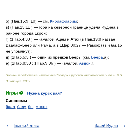
б) (
Нав.15:9
,10) —
см.
Кириафиарим
;
в) (
Нав.15:11
) — гора на северной границе удела Иудина в
районе города Екрон;
г) (
1Пар.4:33
) —
·аналог.
Ацем и Атах (в
Нав.19:8
назван
Ваалаф-Беер или Рама, а в
1Цар.30:27
— Рамоф) (в
·Нав.
15
не упомянут);
д) (
1Пар.5:5
) — один из предков Бееры (
см.
Беера
,а);
е) (
1Пар.8:30
;
1Пар.9:36
) —
·аналог.
Авдон
,г.
Полный и подробный Библейский Словарь к русской канонической Библии
.
В.П.
Вихлянцев
.
2003
.
Игры ⚽
Нужна курсовая?
Синонимы
:
баал
,
балу
,
бог
,
молох
Бытие,\ книга
Ваал\ Иудин